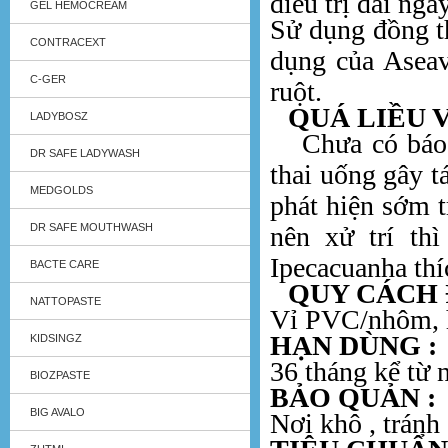
điều trị dài ngà
GEL HEMOCREAM
Sử dụng đồng th
CONTRACEXT
dụng của Aseav
C-GER
ruột.
QUÁ LIỀU VÀ
LADYBOSZ
Chưa có báo cáo
DR SAFE LADYWASH
thai uống gây t
MEDGOLDS
phát hiện sớm t
DR SAFE MOUTHWASH
nên xử trí th
Ipecacuanha thí
BACTE CARE
QUY CÁCH Đ
NATTOPASTE
Vỉ PVC/nhôm, h
HẠN DÙNG :
KIDSINGZ
36 tháng kể từ 
BIOZPASTE
BẢO QUẢN :
BIG AVALO
Nơi khô , tránh