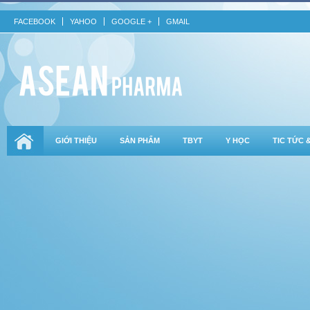
FACEBOOK
YAHOO
GOOGLE +
GMAIL
GIỚI THIỆU
SẢN PHẨM
TBYT
Y HỌC
TIC TỨC 