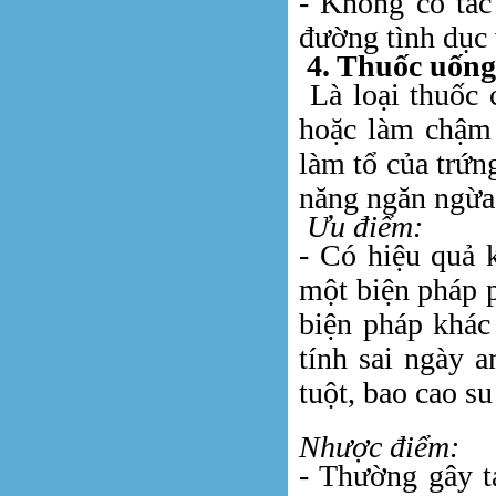
- Không có tác
đường tình dục
4. Thuốc uống
Là loại thuốc c
hoặc làm chậm 
làm tổ của trứn
năng ngăn ngừa 
Ưu điểm:
- Có hiệu quả 
một biện pháp p
biện pháp khác
tính sai ngày a
tuột, bao cao s
Nhược điểm:
- Thường gây t