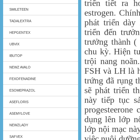
triển tiết ra 
SMILETEEN
estrogen. Chín
phát triển dày
TADALEXTRA
triển đến trưở
HEPGENTEX
trưởng thành (
UBVIX
chu kỳ. Hiện t
IBUTOP
trội nang noãn
NEWZ AVALO
FSH và LH là h
trứng đã rụng t
FEXOFENADINE
sẽ phát triển 
ESOMEPRAZOL
này tiếp tục s
ASEFLORIS
progesteerone 
ASEMYLOVE
dụng lên lớp n
NEWZLADY
lớp nội mạc này
việc nuôi dưỡng
SAFVEX