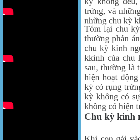
kỳ không đều,
trứng, và những
những chu kỳ k
Tóm lại chu kỳ
thường phản án
chu kỳ kinh ng
kkinh của chu 
sau, thường là 
hiện hoạt động
kỳ có rụng trứ
kỳ không có sự
không có hiện t
Chu kỳ kinh n
Khi con gái vào