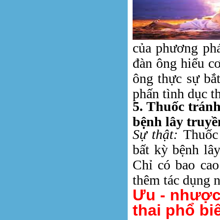
của phương phá
đàn ông hiểu cơ
ông thực sự bắt
phấn tình dục th
5. Thuốc tránh
bệnh lây truy
Sự thật:
Thuốc 
bất kỳ bệnh lâ
Chỉ có bao cao
thêm tác dụng n
Ưu - nhược 
thai phổ biê