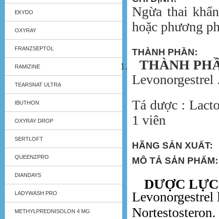
Ngừa thai khẩn
EKYDO
hoặc phương phá
OXYRAY
FRANZSEPTOL
THÀNH PHẦN:
THÀNH PHẦ
1.
RAMIZINE
Levonorgestrel
TEARSNAT ULTRA
Tá dược : Lacto
IBUTHON
1 viên
OXYRAY DROP
SERTLOFT
HÃNG SẢN XUẤT
QUEENZPRO
MÔ TẢ SẢN PHẨM:
DIANDAYS
DƯỢC LỰC 
Levonorgestrel 
LADYWASH PRO
Nortestosteron.
METHYLPREDNISOLON 4 MG