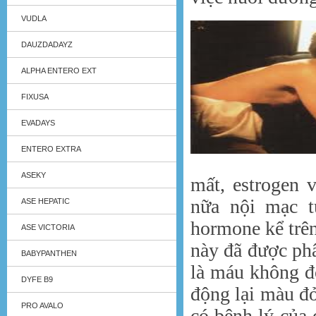
VUDLA
DAUZDADAYZ
ALPHA ENTERO EXT
FIXUSA
EVADAYS
ENTERO EXTRA
ASEKY
mất, estrogen 
nữa nội mạc t
ASE HEPATIC
hormone kể trên
ASE VICTORIA
này đã được phâ
BABYPANTHEN
là máu không đ
DYFE B9
động lại màu đỏ
PRO AVALO
có bệnh lý của 