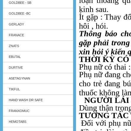
loạn thoáng qu
GOLDBEE - SB
kinh sau.
GOLDBEE -BC
Ít gặp : Thay đ
hôi , hói.
GERLADY
Thông báo ch
FRANACE
gặp phải trong
ZNATS
xin hỏi ý kiến 
THỜI KỲ CÓ 
EBUTAL
Phụ nữ có thai
DURTIVE
Phụ nữ đang ch
ASETAGYNAN
cho trẻ đang bú
TIKFUL
thuốc không làm
NGƯỜI LÁI X
HAND WASH DR SAFE
Dùng thận trọn
FRANXOMUC
TƯƠNG TÁC 
Đối với phụ nữ
HEMOTABS