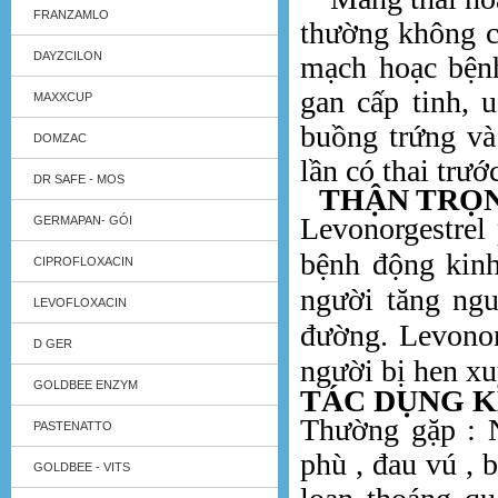
FRANZAMLO
thường không c
DAYZCILON
mạch hoạc bệnh
gan cấp tinh, u
MAXXCUP
buồng trứng và
DOMZAC
lần có thai trướ
DR SAFE - MOS
THẬN TRỌN
Levonorgestrel
GERMAPAN- GÓI
bệnh động kinh
CIPROFLOXACIN
người tăng ngu
LEVOFLOXACIN
đường. Levonor
D GER
người bị hen xu
GOLDBEE ENZYM
TÁC DỤNG 
Thường gặp : N
PASTENATTO
phù , đau vú , 
GOLDBEE - VITS