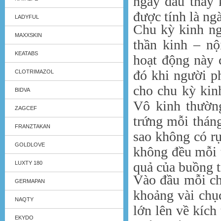
ngày đầu thấy 
được tính là ng
LADYFUL
Chu kỳ kinh ng
MAXXSKIN
thần kinh – nộ
KEATABS
hoạt động này 
đó khi người ph
CLOTRIMAZOL
cho chu kỳ kin
BIDVA
Vô kinh thường
ZAGCEF
trứng mỗi tháng
FRANZTAKAN
sao không có rụ
GOLDLOVE
không đều mỗi t
quả của buồng 
LUXTY 180
Vào đầu mỗi ch
GERMAPAN
khoảng vài chục
NAQTY
lớn lên về kích
EKYDO