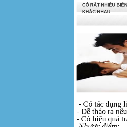
CÓ RẤT NHIỀU BI
KHÁC NHAU.
- Có tác dụng l
- Dễ tháo ra nế
- Có hiệu quả t
Nhược điểm: