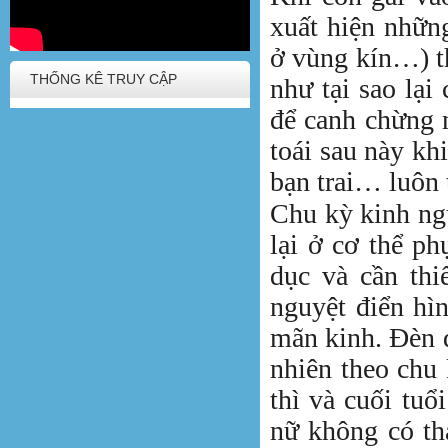
xuất hiện những
ở vùng kín…) t
THỐNG KÊ TRUY CẬP
như tại sao lại
để canh chừng 
toái sau này kh
bạn trai… luôn 
Chu kỳ kinh ngu
lại ở cơ thể p
dục và cần thi
nguyệt điển hìn
mãn kinh. Đèn đ
nhiên theo chu
thì và cuối tuổ
nữ không có th