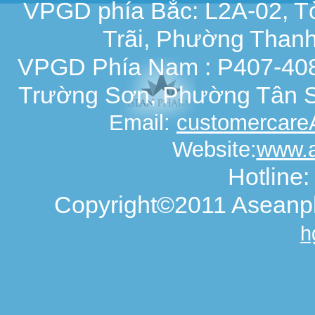
VPGD phía Bắc: L2A-02, T
Trãi, Phường Thanh
VPGD Phía Nam : P407-408,
Trường Sơn, Phường Tân S
Email:
customercar
Website:
www.
Hotline
Copyright©2011 Aseanph
h