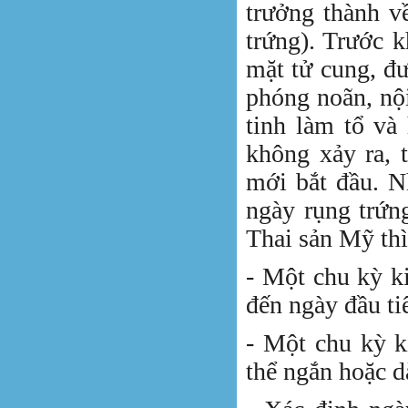
trưởng thành về
trứng). Trước 
mặt tử cung, đ
phóng noãn, nội
tinh làm tổ và 
không xảy ra, 
mới bắt đầu. N
ngày rụng trứn
Thai sản Mỹ thì
- Một chu kỳ ki
đến ngày đầu tiê
- Một chu kỳ k
thể ngắn hoặc d