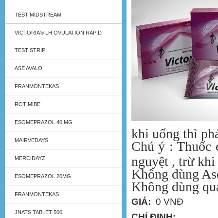
TEST MIDSTREAM
VICTORIA® LH OVULATION RAPID
TEST STRIP
ASE AVALO
FRANMONTEKAS
ROTIMIBE
ESOMEPRAZOL 40 MG
khi uống thì ph
MAIRVEDAYS
Chú ý : Thuốc c
nguyệt , trừ kh
MERCIDAYZ
Không dùng Asev
ESOMEPRAZOL 20MG
Không dùng quá 
FRANMONTEKAS
GIÁ:
0 VNĐ
JNATS TABLET 500
CHỈ ĐỊNH: