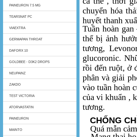
cá thể , thời g
PAINEURON 7.5 MG
chuyển hóa thả
TEARSNAT PC
huyết thanh xuất
Tuần hoàn gan –
VIAEXTRA
thể bị ảnh hưở
GERMAPAN THROAT
tương, Levonor
DAFORX 10
glucoronic. Nh
GOLDBEE - D3K2 DROPS
rồi đến ruột, ở
NEUPAINZ
phân và giải ph
ZAKDO
vào tuần hoàn c
của vi khuẩn , 
TEST VICTORIA
tương.
ATORVASTATIN
CHỐNG CHỈ 
PAINEURON
Quá mẫn cảm với
MAINTO
Mang thai hoặc 