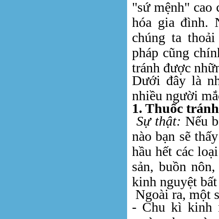
"sứ mệnh" cao c
hóa gia đình. 
chúng ta thoả
pháp cũng chín
tránh được nhữ
Dưới đây là nh
nhiều người mắ
1. Thuốc tránh
Sự thật:
Nếu bạ
nào bạn sẽ thấy
hầu hết các loạ
sản, buồn nôn,
kinh nguyệt bất
Ngoài ra, một s
- Chu kì kinh 