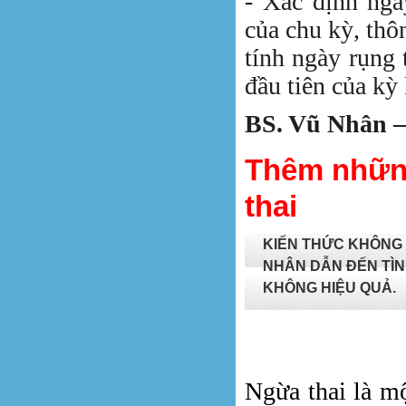
- Xác định ngà
của chu kỳ, thô
tính ngày rụng 
đầu tiên của kỳ 
BS. Vũ Nhân –
Thêm những
thai
KIẾN THỨC KHÔNG 
NHÂN DẪN ĐẾN TÌN
KHÔNG HIỆU QUẢ.
Ngừa thai là m