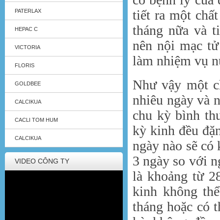
tiết ra một chấ
PATERLAX
tháng nữa và ti
HEPAC C
nên nội mạc tử
VICTORIA
làm nhiệm vụ n
FLORIS
Như vậy một ch
GOLDBEE
nhiêu ngày và n
CALCIKUA
chu kỳ bình th
CACLI TOM HUM
kỳ kinh đều đặn
CALCIKUA
ngày nào sẽ có 
3 ngày so với n
VIDEO CÔNG TY
là khoảng từ 2
kinh không thể
tháng hoặc có t