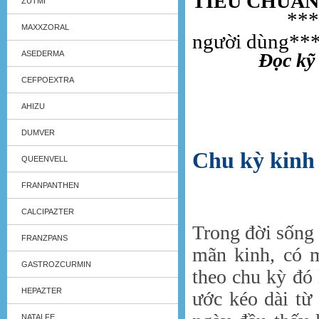
TIÊU CHUẨN
ZUTMI
**
MAXXZORAL
người dùng**
ASEDERMA
Đọc kỹ
CEFPOEXTRA
AHIZU
DUMVER
Chu kỳ kinh
QUEENVELL
FRANPANTHEN
CALCIPAZTER
Trong đời sống 
FRANZPANS
mãn kinh, có m
GASTROZCURMIN
theo chu kỳ đó
HEPAZTER
ước kéo dài từ
NATALFE