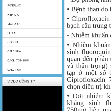
PATERLAX
• Bệnh than do h
HEPAC C
• Ciprofloxacin
bạch cầu trung 
VICTORIA
- Nhiễm khuẩn đ
FLORIS
GOLDBEE
• Nhiễm khuẩn
sinh fluoroqui
CALCIKUA
quan đến phản 
CACLI TOM HUM
và thận trọng)
CALCIKUA
tạp ở một số 
Ciprofloxacin
VIDEO CÔNG TY
chọn điều trị kh
• Đợt nhiễm k
kháng sinh fl
750mg liên qu