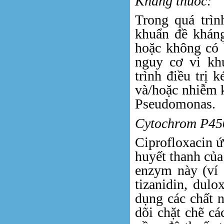
Kháng thuốc:
Trong quá trình
khuẩn đề kháng
hoặc không có 
nguy cơ vi khu
trình điều trị 
và/hoặc nhiễm 
Pseudomonas.
Cytochrom P45
Ciprofloxacin 
huyết thanh của
enzym này (ví d
tizanidin, dulo
dụng các chất n
dõi chặt chẽ cá