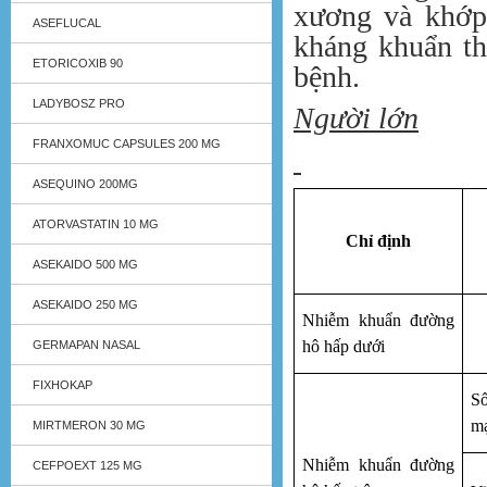
xương và khớp)
ASEFLUCAL
kháng khuẩn th
ETORICOXIB 90
bệnh.
LADYBOSZ PRO
Người lớn
FRANXOMUC CAPSULES 200 MG
ASEQUINO 200MG
ATORVASTATIN 10 MG
Chỉ định
ASEKAIDO 500 MG
ASEKAIDO 250 MG
Nhiễm khuẩn đường
hô hấp dưới
GERMAPAN NASAL
FIXHOKAP
S
mạ
MIRTMERON 30 MG
Nhiễm khuẩn đường
CEFPOEXT 125 MG