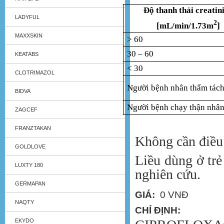
Độ thanh thải creatin
LADYFUL
2
[mL/min/1.73m
]
MAXXSKIN
> 60
30 – 60
KEATABS
< 30
CLOTRIMAZOL
Người bệnh nhân thẩm tác
BIDVA
Người bệnh chạy thận nhân
ZAGCEF
FRANZTAKAN
Không cần điều 
GOLDLOVE
Liều dùng ở trẻ
LUXTY 180
nghiên cứu.
GERMAPAN
GIÁ:
0 VNĐ
NAQTY
CHỈ ĐỊNH:
EKYDO