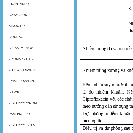
FRANZAMLO
Số
DAYZCILON
N
MAXXCUP
do
DOMZAC
Nhiễm trùng da và mô mề
DR SAFE - MOS
GERMAPAN- GÓI
Nhiễm trùng xương và kh
CIPROFLOXACIN
LEVOFLOXACIN
Bệnh nhân suy nhược thần 
là do nhiễm khuẩn. Nê
D GER
Ciprofloxacin với các chấ
GOLDBEE ENZYM
theo hướng dẫn sử dụng t
Dự phòng nhiễm khuẩn 
PASTENATTO
meningitidis
GOLDBEE - VITS
Điều trị và dự phòng sau đ