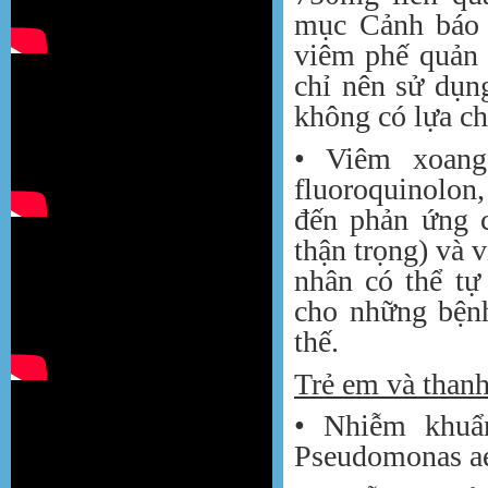
mục Cảnh báo 
viêm phế quản 
chỉ nên sử dụn
không có lựa chọ
• Viêm xoang
fluoroquinolon
đến phản ứng 
thận trọng) và 
nhân có thể tự
cho những bệnh
thế.
Trẻ em và thanh
• Nhiễm khuẩ
Pseudomonas ae