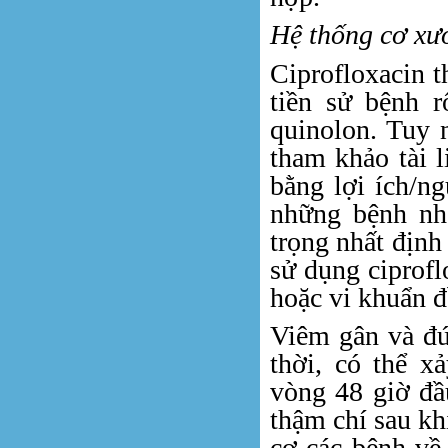
Hệ thống cơ xư
Ciprofloxacin 
tiền sử bệnh r
quinolon. Tuy n
tham khảo tài 
bằng lợi ích/n
những bệnh nh
trọng nhất định
sử dụng ciproflo
hoặc vi khuẩn đ
Viêm gân và đứt
thời, có thể x
vòng 48 giờ đầu
thậm chí sau kh
cơ các bệnh về 