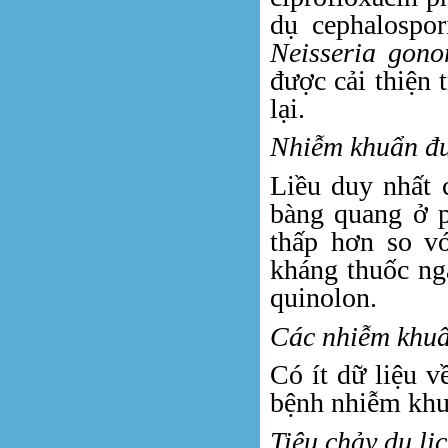
dụ cephalospor
Neisseria gono
được cải thiện 
lại.
Nhiễm khuẩn đư
Liều duy nhất c
bàng quang ở p
thấp hơn so v
kháng thuốc ng
quinolon.
Các nhiễm khuẩ
Có ít dữ liệu v
bệnh nhiễm khuẩ
Tiêu chảy du lịc