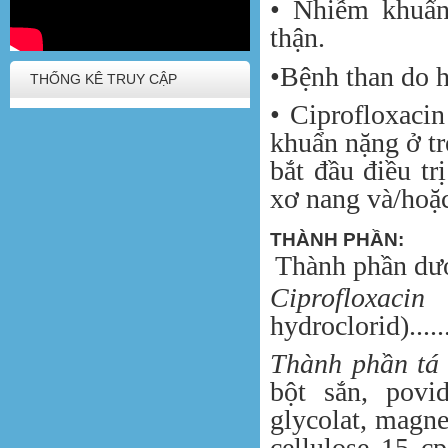
• Nhiễm khuẩn
thận.
•Bệnh than do hí
THỐNG KÊ TRUY CẬP
• Ciprofloxaci
khuẩn nặng ở tr
bắt đầu điều tr
xơ nang và/hoặc
THÀNH PHẦN:
Thành phần dượ
Ciproflox
hydroclorid)........
Thành phần tá
bột sắn, povid
glycolat, magne
cellulose 15 cp