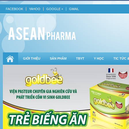
FACEBOOK
YAHOO
GOOGLE +
GMAIL
GIỚI THIỆU
SẢN PHẨM
TBYT
Y HỌC
TIC TỨC 