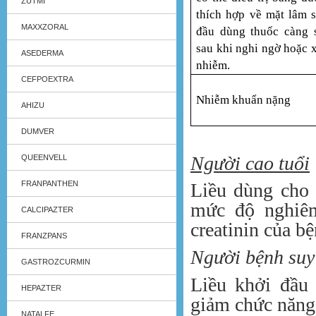
ZUTMI
thích hợp về mặt lâm 
MAXXZORAL
đầu dùng thuốc càng 
sau khi nghi ngờ hoặc 
ASEDERMA
nhiễm.
CEFPOEXTRA
Nhiễm khuẩn nặng
AHIZU
DUMVER
Người cao tuổi
QUEENVELL
FRANPANTHEN
Liều dùng cho 
mức độ nghiêm
CALCIPAZTER
creatinin của b
FRANZPANS
Người bệnh suy
GASTROZCURMIN
Liều khởi đầu 
HEPAZTER
giảm chức năng
NATALFE