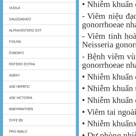
• Nhiễm khuẩn 
VUDLA
- Viêm niệu đạ
DAUZDADAYZ
gonorrhoeae nh
ALPHA ENTERO EXT
- Viêm tinh ho
FIXUSA
Neisseria gono
EVADAYS
- Bệnh viêm vù
gonorrhoeae nh
ENTERO EXTRA
• Nhiễm khuẩn đ
ASEKY
• Nhiễm khuẩn 
ASE HEPATIC
• Nhiễm khuẩn 
ASE VICTORIA
• Viêm tai ngoài
BABYPANTHEN
DYFE B9
• Nhiễm khuẩn
PRO AVALO
• Dự phòng nhi