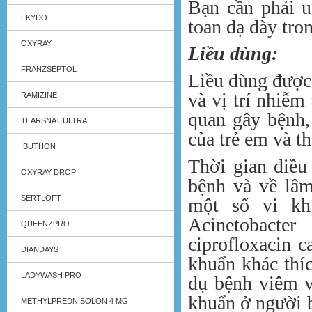
Bạn cần phải 
EKYDO
toan dạ dày tro
OXYRAY
Liều dùng:
FRANZSEPTOL
Liều dùng được
và vị trí nhiễm
RAMIZINE
quan gây bệnh,
TEARSNAT ULTRA
của trẻ em và th
IBUTHON
Thời gian điều
OXYRAY DROP
bệnh và về lâm
SERTLOFT
một số vi kh
Acinetobacte
QUEENZPRO
ciprofloxacin 
DIANDAYS
khuẩn khác thí
LADYWASH PRO
dụ bệnh viêm v
khuẩn ở người 
METHYLPREDNISOLON 4 MG