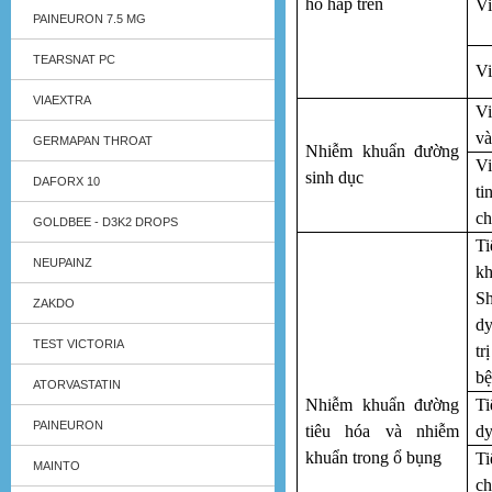
hô hấp trên
Vi
PAINEURON 7.5 MG
TEARSNAT PC
Vi
VIAEXTRA
Vi
và
GERMAPAN THROAT
Nhiễm khuẩn đường
V
sinh dục
DAFORX 10
t
c
GOLDBEE - D3K2 DROPS
T
NEUPAINZ
k
Sh
ZAKDO
dy
TEST VICTORIA
tr
bệ
ATORVASTATIN
Nhiễm khuẩn đường
T
PAINEURON
tiêu hóa và nhiễm
dy
khuẩn trong ổ bụng
T
MAINTO
ch