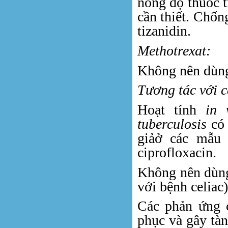
nồng độ thuốc t
cần thiết. Chốn
tizanidin.
Methotrexat:
Không nên dùng
Tương tác với c
Hoạt tính
in 
tuberculosis
có 
giảở các mẫu
ciprofloxacin.
Không nên dùng
với bệnh celiac
Các phản ứng 
phục và gây tàn