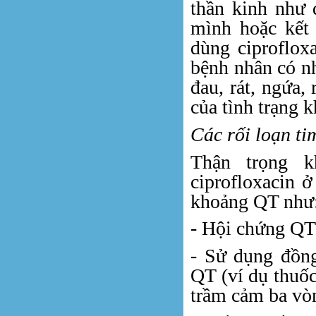
thần kinh như 
mình hoặc kết
dùng ciproflox
bệnh nhân có n
đau, rát, ngứa,
của tình trạng 
Các rối loạn ti
Thận trọng k
ciprofloxacin 
khoảng QT như
- Hội chứng QT
- Sử dụng đồng
QT (ví dụ thuốc
trầm cảm ba vòn