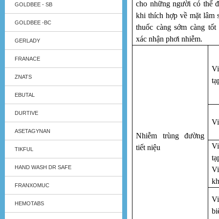
cho những người có thể đ
GOLDBEE - SB
khi thích hợp về mặt lâm
GOLDBEE -BC
thuốc càng sớm càng tốt
xác nhận phơi nhiễm.
GERLADY
FRANACE
Vi
ZNATS
tạ
EBUTAL
DURTIVE
Vi
ASETAGYNAN
Nhiễm trùng đường
V
tiết niệu
TIKFUL
tạ
HAND WASH DR SAFE
V
kh
FRANXOMUC
V
HEMOTABS
bi