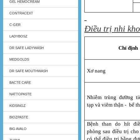
GEL HEMOCREAM
CONTRACEXT
C-GER
Điều trị nhi kh
LADYBOSZ
Chỉ định
DR SAFE LADYWASH
MEDGOLDS
Xơ nang
DR SAFE MOUTHWASH
BACTE CARE
NATTOPASTE
Nhiễm trùng đường ti
tạp và viêm thận - bể t
KIDSINGZ
BIOZPASTE
Bệnh than do hít đi
BIG AVALO
phòng sau điều trị ch
có thể điều trị bằng đ