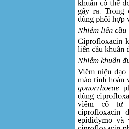
khuẩn có thể d
gây ra. Trong 
dùng phôi hợp v
Nhiễm liên cầu
Ciprofloxacin 
liên cầu khuẩn 
Nhiễm khuẩn đư
Viêm niệu đạo 
mào tinh hoàn 
gonorrhoeae
ph
dùng ciprofloxa
viêm cổ tử
ciprofloxacin
epididymo và 
ciprofloxacin p