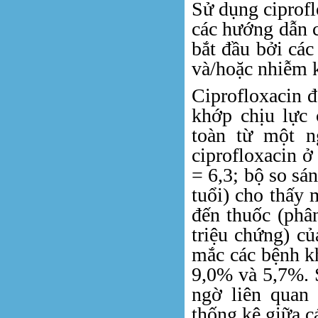
Sử dụng ciprofl
các hướng dẫn c
bắt đầu bởi các
và/hoặc nhiễm k
Ciprofloxacin 
khớp chịu lực 
toàn từ một n
ciprofloxacin ở
= 6,3; bộ so sán
tuổi) cho thấy 
đến thuốc (phân
triệu chứng) c
mắc các bệnh kh
9,0% và 5,7%. 
ngờ liên quan 
thống kê giữa c