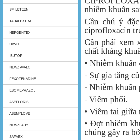
CIPROFLOXACI
nhiễm khuẩn sa
SMILETEEN
Cần chú ý đặc 
TADALEXTRA
ciprofloxacin tr
HEPGENTEX
Cần phải xem x
UBVIX
chất kháng khu
IBUTOP
• Nhiễm khuẩn 
NEWZ AVALO
- Sự gia tăng c
FEXOFENADINE
- Nhiễm khuẩn 
ESOMEPRAZOL
- Viêm phổi.
ASEFLORIS
• Viêm tai giữa
ASEMYLOVE
• Đợt nhiễm kh
NEWZLADY
chúng gây ra b
SAFVEX