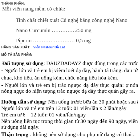
THÀNH PHẦN:
Mỗi viên nang mềm có chứa:
Tinh chất chiết xuất Củ nghệ bằng công nghệ Nano
Nano Curcumin …………. 250 mg
Piperin …………………… 0,5 mg
HÃNG SẢN XUẤT:
Viện Pasteur Đà Lạt
MÔ TẢ SẢN PHẨM:
Đối tượng sử dụng
: DAUZDADAYZ được dùng trong các trườ
- Người lớn và trẻ em bị viêm loét dạ dày, hành tá tràng:
đau tứ
chua, khó tiêu, ăn uống kém, chức năng tiêu hóa kém.
- Người lớn và trẻ em bị trào ngược dạ dày thực quản: ợ nón
nóng ngực do hiện tượng trào ngược dạ dày thực quản gây ra.
Hướng dẫn sử dụng:
Nên uống trước bữa ăn 30 phút hoặc sau ă
Người lớn và trẻ em trên 12 tuổi: 01 viên/lần x 2 lần/ngày
Trẻ em từ 6 – 12 tuổi: 01 viên/lần/ngày
Nên uống liên tục trong thời gian từ 30 ngày đến 90 ngày, 
sử dụng dài ngày.
Thận trọng
: không nên sử dụng cho phụ nữ đang có thai .