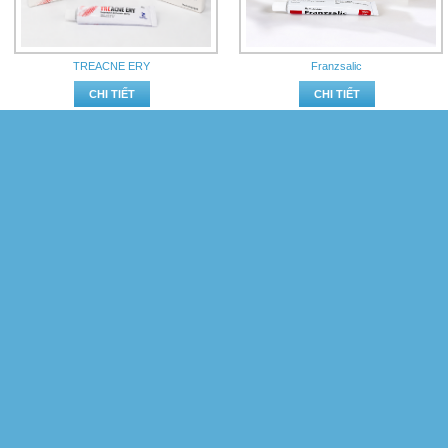
TREACNE ERY
Franzsalic
CHI TIẾT
CHI TIẾT