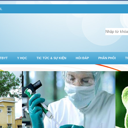
IL
TBYT
Y HỌC
TIC TỨC & SỰ KIỆN
HỎI ĐÁP
PHÂN PHỐI
T