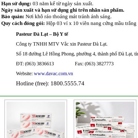
Hạn sử dụng:
03 năm kể từ ngày sản xuất.
Ngày sản xuất và hạn sử dụng ghi trên nhãn sản phẩm.
Bảo quản:
Nơi khô ráo thoáng mát tránh ánh sáng.
Quy cách đóng gói:
Hộp 03 vỉ x 10 viên nang cứng mầu trắng
Pasteur Đà Lạt – Bộ Y tế
Công ty TNHH MTV Vắc xin Pasteur Đà Lạt.
Số 18 đường Lê Hồng Phong, phường 4, thành phố Đà Lạt, t
ĐT: (063) 3836613 Fax: (063) 3827773
Website:
www.davac.com.vn
Hotline (free): 1800.5555.74