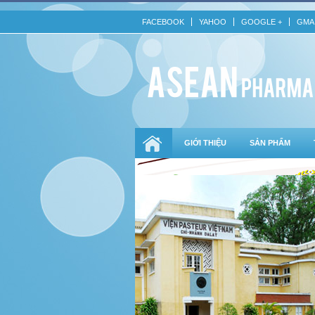
FACEBOOK
YAHOO
GOOGLE +
GMA
GIỚI THIỆU
SẢN PHẨM