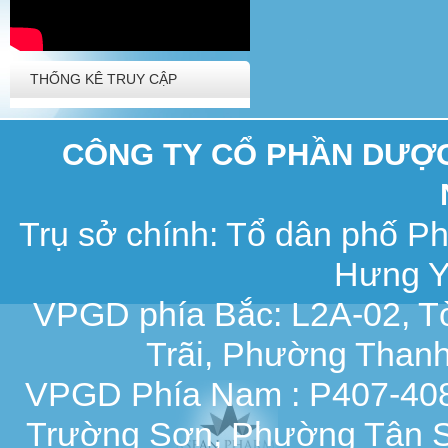
THỐNG KÊ TRUY CẬP
CÔNG TY CỔ PHẦN DƯỢC 
Trụ sở chính: Tổ dân phố 
Hưng Y
VPGD phía Bắc: L2A-02, T
Trãi, Phường Thanh
VPGD Phía Nam : P407-408,
Trường Sơn, Phường Tân S