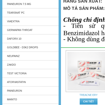
HÃNG SẢN XUẤT
PAINEURON 7.5 MG
MÔ TẢ SẢN PHẨM:
TEARSNAT PC
Chống chỉ địn
VIAEXTRA
- Tiền sử q
GERMAPAN THROAT
Benzimidazol ha
- Không dùng đồ
DAFORX 10
GOLDBEE - D3K2 DROPS
NEUPAINZ
ZAKDO
TEST VICTORIA
ATORVASTATIN
PAINEURON
TREACNE ERY
MAINTO
CHI TIẾT