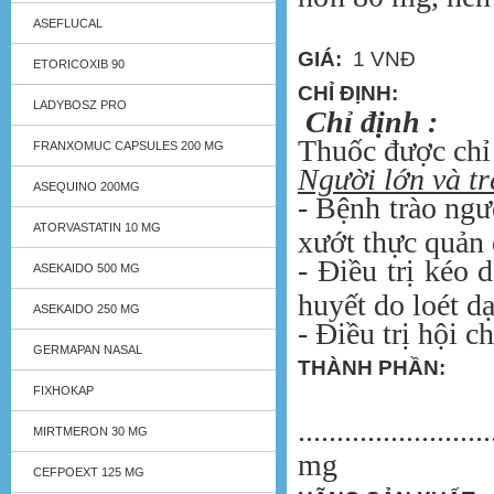
ASEFLUCAL
GIÁ:
1 VNĐ
ETORICOXIB 90
CHỈ ĐỊNH:
LADYBOSZ PRO
Chỉ định :
Thuốc được chỉ
FRANXOMUC CAPSULES 200 MG
Người lớn và trẻ
ASEQUINO 200MG
- Bệnh trào ngư
ATORVASTATIN 10 MG
xướt thực quản 
- Điều trị kéo 
ASEKAIDO 500 MG
huyết do loét d
ASEKAIDO 250 MG
- Điều trị hội c
GERMAPAN NASAL
THÀNH PHẦN:
Es
FIXHOKAP
........................
MIRTMERON 30 MG
mg
CEFPOEXT 125 MG