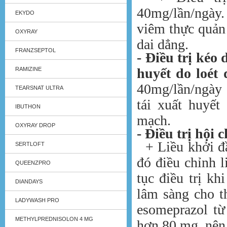
40mg/lần/ngày.
EKYDO
viêm thực quản
OXYRAY
dai dẳng.
FRANZSEPTOL
- Điều trị kéo 
huyết do loét
RAMIZINE
40mg/lần/ngày 
TEARSNAT ULTRA
tái xuất huyết
IBUTHON
mạch.
OXYRAY DROP
- Điều trị hội 
+ Liều khởi đầ
SERTLOFT
đó điều chỉnh l
QUEENZPRO
tục điều trị kh
DIANDAYS
lâm sàng cho t
LADYWASH PRO
esomeprazol từ
METHYLPREDNISOLON 4 MG
hơn 80 mg, nên 