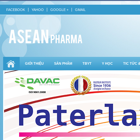
FACEBOOK
YAHOO
GOOGLE +
GMAIL
GIỚI THIỆU
SẢN PHẨM
TBYT
Y HỌC
TIC TỨC 