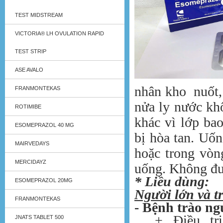
TEST MIDSTREAM
VICTORIA® LH OVULATION RAPID
TEST STRIP
ASE AVALO
nhân kho nuốt, 
FRANMONTEKAS
nửa ly nước kh
ROTIMIBE
khác vì lớp bao
ESOMEPRAZOL 40 MG
bị hòa tan. Uốn
MAIRVEDAYS
hoặc trong vòn
MERCIDAYZ
uống. Không đượ
* Liều dùng:
ESOMEPRAZOL 20MG
Người lớn và tr
FRANMONTEKAS
- Bệnh trào ng
+ Điều trị 
JNATS TABLET 500