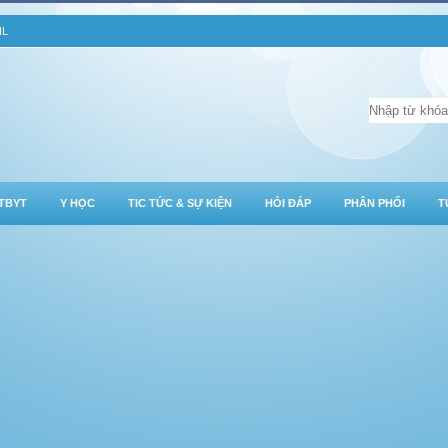
IL
TBYT
Y HỌC
TIC TỨC & SỰ KIỆN
HỎI ĐÁP
PHÂN PHỐI
T