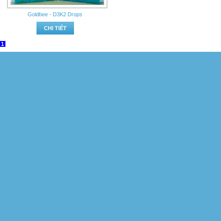
Goldbee - D3K2 Drops
CHI TIẾT
1